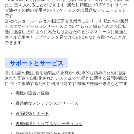
たし,蓋を入れることができます. 満たし精度は ±0.5%です.オリー
ブ油やその他の食用油のパッケージングに最適なソリューション
です.
当社のショールームは,中国江苏省長州市にあります.私たちの製品
カスタマイゼーションサービスについてもっと知るために今日私
達に連絡し,どのように私たちはあなたのビジネスニーズに最適な
オイル充填キャップマシンを見つけるのにあなたを助けることが
できます.
サポートとサービス
食用油詰め機は,食用油製品の正確かつ効率的な詰めのために設計
された高速で自動化されたシステムです.操作に関する質問や懸念
について援助するために利用可能です.機械の整備や修理などです.
機械の設置と稼働
継続的なメンテナンスとサービス
遠隔技術サポート
現地修理とトラブルシューティング
操作員と保守職員のための訓練