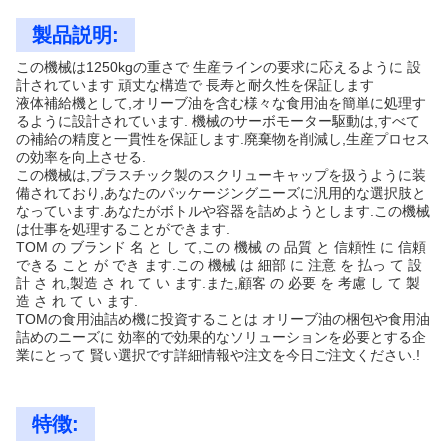
製品説明:
この機械は1250kgの重さで 生産ラインの要求に応えるように 設
計されています 頑丈な構造で 長寿と耐久性を保証します
液体補給機として,オリーブ油を含む様々な食用油を簡単に処理す
るように設計されています. 機械のサーボモーター駆動は,すべて
の補給の精度と一貫性を保証します.廃棄物を削減し,生産プロセス
の効率を向上させる.
この機械は,プラスチック製のスクリューキャップを扱うように装
備されており,あなたのパッケージングニーズに汎用的な選択肢と
なっています.あなたがボトルや容器を詰めようとします.この機械
は仕事を処理することができます.
TOM の ブランド 名 と し て,この 機械 の 品質 と 信頼性 に 信頼
できる こと が でき ます.この 機械 は 細部 に 注意 を 払っ て 設
計 さ れ,製造 さ れ て い ます.また,顧客 の 必要 を 考慮 し て 製
造 さ れ て い ます.
TOMの食用油詰め機に投資することは オリーブ油の梱包や食用油
詰めのニーズに 効率的で効果的なソリューションを必要とする企
業にとって 賢い選択です詳細情報や注文を今日ご注文ください.!
特徴: