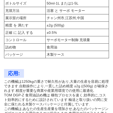
ボトルサイズ
50ml-1L または1-5L
充填方法
活塞 と サーボ モーター
展示室の場所
チャン州市,江苏州,中国
精度 を 満たす
±2g (500g)
正確 に 記入 する
±0.5%
コントロール
サーボモーター制御 充填量
詰め物
食用油
パッケージ
木製ケース
応用:
この機械は1250kgの重さで耐久性があり,大量の生産を容易に処理
できます.自動操作により,一貫した詰め精度 ±2g ((500g) が確保さ
れます.精度が重要な商業や産業用環境での使用に最適化.
TOM DGP-Z 食用油詰め機は 梱包プロセスを速く,効率的に,コス
ト効率的にするために設計されています.輸送と取り扱いの間に安
全に保たれる木製ケースパッケージと付属しています.
この機械は,あなたの生産生産量を増加させ,あなたのパッケージン