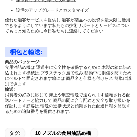
設備のアップグレードとカスタマイズ
優れた顧客サービスを提供し 顧客が製品への投資を最大限に活用
できるようにしています私たちの技術サポートとサービスについ
てもっと知るために今日私たちに連絡してください.
梱包と輸送:
商品のパッケージ:
食用油詰め機は 運送中に安全性を確保するために 木製の箱に詰め
込まれます機械は,プラスチック層で包み,移動中に損傷を防ぐため
にベルトで固定されます箱には 商品名と仕様も付けられ 簡単に識
別できます
輸送:
消費者の好みに応じて 海上や航空輸送で送られます信頼される配
送パートナーと協力して 商品の間に合う配達と安全な取り扱いを
保証します顧客は,輸送の進捗状況と預期された配達日程を監視す
るための追跡番号を提供されます.
タグ:
10 ノズルの食用油詰め機