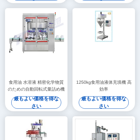
食用油 水溶液 精密化学物質
1250kg食用油液体充填機 高
のための自動回転式量詰め機
効率
最もよい価格を得な
最もよい価格を得な
さい
さい