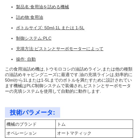
製品名:食用油を詰める機械
詰め物:食用油
ボトルサイズ: 50ml-1L または 1-5L
制御システム:PLC
充填方法:ピストンとサーボモーターによって
操作: 自動
この食用油詰め機は,トウモロコシの油詰めライン,または他の種類
の油詰めキャピングニーズに最適です.油の充填ラインは,効率的に
50mlから1Lまたは1-5Lまでのボトルを満たすために設計されてい
ます機械はPLC制御システムで装備され,ピストンとサーボモータ
ーの充填システムを使用して自動的に動作します.
技術パラメータ:
機械のブランド
トム
オペレーション
オートマティック