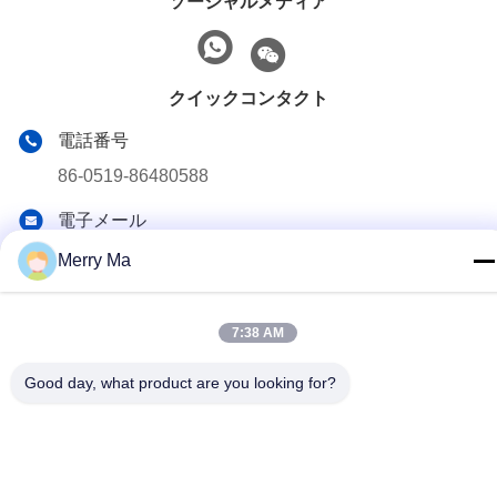
ソーシャルメディア
クイックコンタクト
電話番号
86-0519-86480588
電子メール
tech@cn-tom.com
Merry Ma
住所
違う 違う99, Rulin Town, Jintan District, チャン州市, 江蘇省,
7:38 AM
中国
Good day, what product are you looking for?
プライバシー規約
|
地図
中国の良質 殺虫剤の充填機 製造者。版権の© 2023-2026 Jiangsu
TOM Intelligent Equipment Co., Ltd., . 複製権所有。