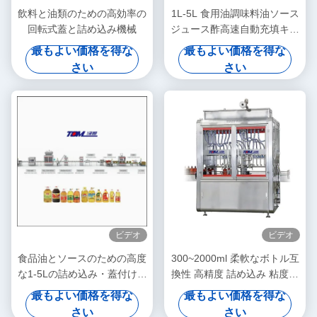
飲料と油類のための高効率の
1L-5L 食用油調味料油ソース
回転式蓋と詰め込み機械
ジュース酢高速自動充填キャ
ッピングおよび包装機
最もよい価格を得な
最もよい価格を得な
さい
さい
ビデオ
ビデオ
食品油とソースのための高度
300~2000ml 柔軟なボトル互
な1-5Lの詰め込み・蓋付け機
換性 高精度 詰め込み 粘度幅
械
広く 食用油 食品洗浄剤 レベ
最もよい価格を得な
最もよい価格を得な
ル制御 自動 詰め込み 機械
さい
さい