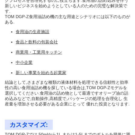
グプロセスを合理化するのに役立ちます.食用油の詰め込みを伴う
新しいビジネスを始めようとしている人のための完璧な解決策で
す.
TOM DGP-Z食用油詰め機の主な用途とシナリオには以下のものが
ある.
食用油の生産施設
食品と飲料の包装会社
商業用・工業用キッチン
中小企業
新しい事業を始める起業家
結論として,さまざまな種類の液体材料を処理できる信頼性と効率
性の高い食用油詰め機を探している場合は,TOM DGP-Zモデルを
選択してください.食用油の詰め物として最適ですオリーブ油の詰
め込みなどで,自動操作,高精度で,パッケージの処理を合理化し 生
産量を増加させる必要がある企業にとって 優れた投資となります.
カスタマイズ:
TOM DGP-Zでは,50mlから1L,または1-5Lまでのボトルを簡単に満