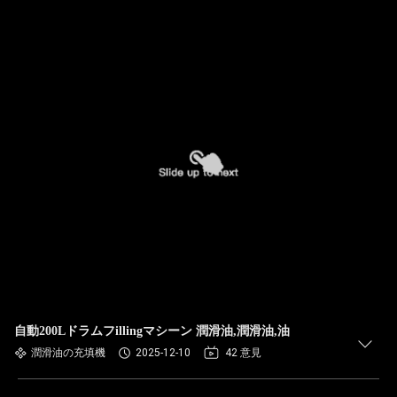
自動200Lドラムフillingマシーン 潤滑油,潤滑油,油
潤滑油の充填機
2025-12-10
42 意見